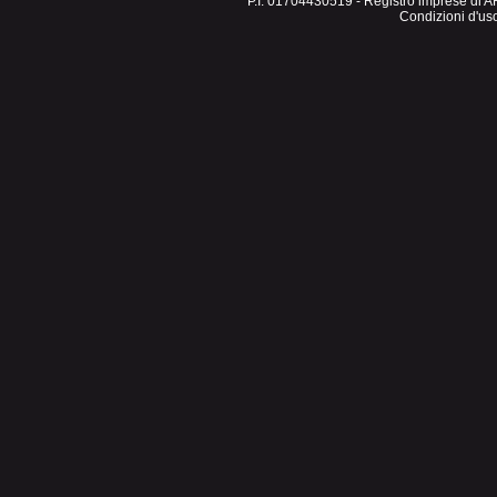
P.I. 01704430519 - Registro imprese di A
Condizioni d'us