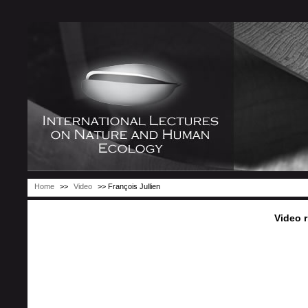
Home
>>
Video
>> François Jullien
Video r