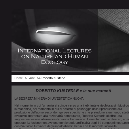
Home
>
Arte
>> Roberto Kusterle
ROBERTO KUSTERLE e le sue mutanti
LA SEGRETA MINIERA DI UN'ESTETICA NUOVA
Nel momento in cui l'umanità si spinge verso una inebriante e rischiosa simbiosi c
la macchina, nel momento in cui si assiste al passaggio dalla riproduzione alla
produzione dell'uomo secondo rigorose specifiche che preludono a un nuovo stadi
evolutivo improntato alla razionalità computante, Roberto Kusterle ci offre una
suggestiva visione alternativa di questa transizione. L'orientamento è diverso, anzi
opposto: la fusione non avviene con le sode artificialità degli irti congegni meccanic
con l'invisibile turbinare degli impalpabili bit, bensì con la morbida sinuosità