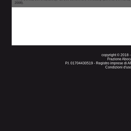
2008).
copyright © 201
Frazione Aboc
P.I. 01704430519 - Registro imprese di A
Condizioni d'us