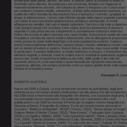
proliferante delle piante, dei fiori, dei semi. In queste opere di Kusterle la bellezza
femminile viene alterata, decomposta e poi ricostruita, ibridata con l'aggiunta di
materiali inizialmente estranei, che tuttavia da ultimo si integrano con i corpi umani
per restituirci creature inedite, chimeriche, al limite della mostruosità visionaria. La
nudità dei volti è rivestita da decorazione ricca e barbarica: i corimbi, i grappoli, le
drupe, le infiorescenze, i rizomi, tutto il florido rigoglio della natura vegetale tramuta
con l'aiuto di una colorazione grigiobronzea, petrigna e atemporale, in monili
all'apparenza metallici, dal cupo e tiepido splendore. Dal viso e dal collo si diparton
volte ghirigori tatuati che ricordano certe statue dove la metamorfosi di donna in
vegetale è colta prima del suo compimento in un'istantanea contorta e dolorosa:
Dafne che si muta in alloro secondo che canta Ovidio. Sconcerta la nudità del cran
rimediata e corretta da caschi erbali e infiorescenti, che ne allungano le proporzion
come presso le caste nobili degli Egizi o di certe popolazioni esotiche. Colpisce
anche il nascondimento dell'occhio, sempre chiuso, murato, addirittura cecato: c
per un divieto di vedere e vedersi. Invece bocca, orecchie, naso sono esibiti: il na
in particolare, è sempre bellissimo, in risalto ostensivo e sinuoso. L'immissione deg
elementi vegetali, o minerali, come le scabre tracce residuali di spalmature argillos
disseccate, esalta e trasforma la bellezza del volto, delle spalle e del collo nel
momento stesso in cui la nasconde e quasi l'annulla per riproporla mascherata,
squamosa, alterata, ma sempre presente come un opaco gioiello fiorito nella segre
miniera di un'estetica nuova.
Giuseppe O. Lon
ROBERTO KUSTERLE
Nasce nel 1948 a Gorizia. La sua formazione avviene da autodidatta; dagli anni
settanta lavora nel campo artistico dedicandosi sia alla pittura che alle installazioni.
Nel 1988 inizia a interessarsi alla fotografia che diventa, con il passare degli anni, il
suo principale mezzo espressivo. Ha realizzato con i suoi lavori oltre venti
pubblicazioni e nel 2006 ha ricevuto il Premio per la migliore mostra fotografica in
Slovenia al Mesec Fotografije di Lubiana. Fra le più recenti mostre personali si
ricordano: "Bellezze di Atlantide", MODE (Treviso, 2010); "Senza tempo né luogo",
Galleria Weber & Weber (Torino, 2010); "Ana-Kronos", Cankarjev dom (Lubiana,
2009) e mc2gallery (Milano, 2009); "Una mutazione silente", Wook Lattuada (New
York, 2009), Galerija Sodobne Umetnosti (Celje, Slovenia, 2009) e Centro Arti Visi
"La Castella" (Motta di Livenza, 2009); "Lo specchio del corpo", Galerija Tir (Solka
Nova Gorica, Slovenia, 2008); "Lo zoo dell'anima", ArtMbassy (Berlino, Germania,